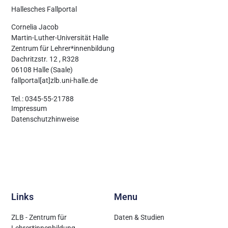
Hallesches Fallportal
Cornelia Jacob
Martin-Luther-Universität Halle
Zentrum für Lehrer*innenbildung
Dachritzstr. 12 , R328
06108 Halle (Saale)
fallportal[at]zlb.uni-halle.de
Tel.: 0345-55-21788
Impressum
Datenschutzhinweise
Links
Menu
ZLB - Zentrum für
Daten & Studien
Lehrer*innenbildung