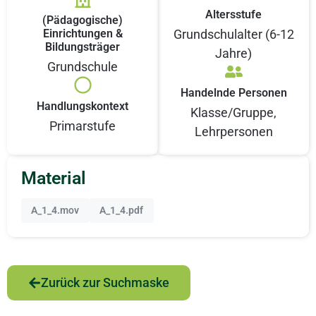
Altersstufe
(Pädagogische)
Einrichtungen &
Grundschulalter (6-12
Bildungsträger
Jahre)
Grundschule
Handelnde Personen
Handlungskontext
Klasse/Gruppe
,
Primarstufe
Lehrpersonen
Material
A_1_4.mov
A_1_4.pdf
Zurück zur Suchmaske